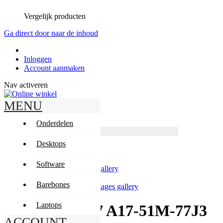
Vergelijk producten
Ga direct door naar de inhoud
Inloggen
Account aanmaken
Nav activeren
MENU
Zoeken
Zoeken
Onderdelen
Producten
Geavanceerd zoeken
Desktops
Zoeken
Mijn winkelwagen
Software
Skip to the end of the images gallery
Barebones
Skip to the beginning of the images gallery
Laptops
Acer Aspire 17 A17-51M-77J3
ACCOUNT