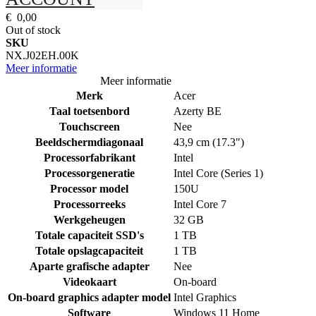
€ 0,00
Out of stock
SKU
NX.J02EH.00K
Meer informatie
Meer informatie
Merk
Acer
Taal toetsenbord
Azerty BE
Touchscreen
Nee
Beeldschermdiagonaal
43,9 cm (17.3")
Processorfabrikant
Intel
Processorgeneratie
Intel Core (Series 1)
Processor model
150U
Processorreeks
Intel Core 7
Werkgeheugen
32 GB
Totale capaciteit SSD's
1 TB
Totale opslagcapaciteit
1 TB
Aparte grafische adapter
Nee
Videokaart
On-board
On-board graphics adapter model
Intel Graphics
Software
Windows 11 Home