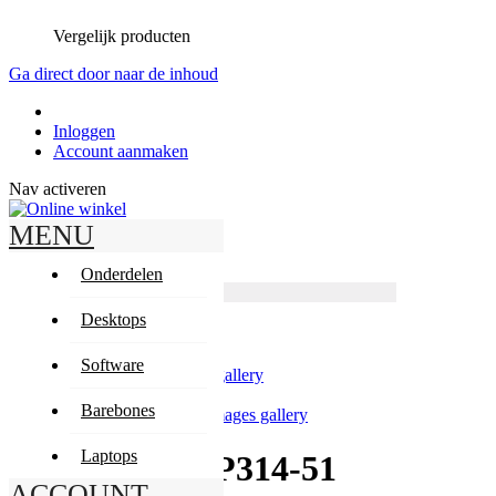
Vergelijk producten
Ga direct door naar de inhoud
Inloggen
Account aanmaken
Nav activeren
MENU
Zoeken
Zoeken
Onderdelen
Producten
Geavanceerd zoeken
Desktops
Zoeken
Mijn winkelwagen
Software
Skip to the end of the images gallery
Barebones
Skip to the beginning of the images gallery
Laptops
Acer Spin 3 SP314-51
ACCOUNT