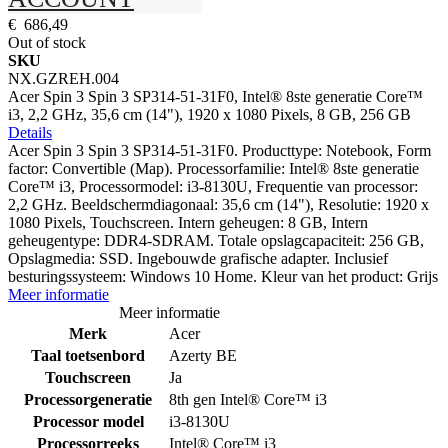
€ 686,49
Out of stock
SKU
NX.GZREH.004
Acer Spin 3 Spin 3 SP314-51-31F0, Intel® 8ste generatie Core™
i3, 2,2 GHz, 35,6 cm (14"), 1920 x 1080 Pixels, 8 GB, 256 GB
Details
Acer Spin 3 Spin 3 SP314-51-31F0. Producttype: Notebook, Form
factor: Convertible (Map). Processorfamilie: Intel® 8ste generatie
Core™ i3, Processormodel: i3-8130U, Frequentie van processor:
2,2 GHz. Beeldschermdiagonaal: 35,6 cm (14"), Resolutie: 1920 x
1080 Pixels, Touchscreen. Intern geheugen: 8 GB, Intern
geheugentype: DDR4-SDRAM. Totale opslagcapaciteit: 256 GB,
Opslagmedia: SSD. Ingebouwde grafische adapter. Inclusief
besturingssysteem: Windows 10 Home. Kleur van het product: Grijs
Meer informatie
Meer informatie
Merk
Acer
Taal toetsenbord
Azerty BE
Touchscreen
Ja
Processorgeneratie
8th gen Intel® Core™ i3
Processor model
i3-8130U
Processorreeks
Intel® Core™ i3