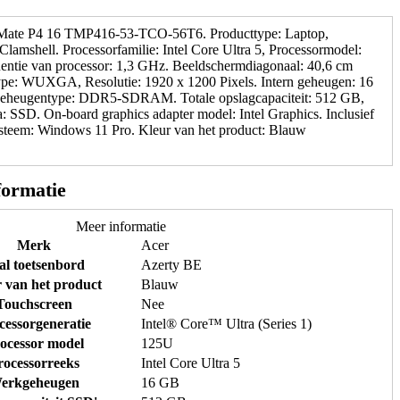
0 x 1200 Pixels, 16 GB, 512 GB
Mate P4 16 TMP416-53-TCO-56T6. Producttype: Laptop,
Clamshell. Processorfamilie: Intel Core Ultra 5, Processormodel:
entie van processor: 1,3 GHz. Beeldschermdiagonaal: 40,6 cm
ype: WUXGA, Resolutie: 1920 x 1200 Pixels. Intern geheugen: 16
geheugentype: DDR5-SDRAM. Totale opslagcapaciteit: 512 GB,
 SSD. On-board graphics adapter model: Intel Graphics. Inclusief
ysteem: Windows 11 Pro. Kleur van het product: Blauw
formatie
Meer informatie
Merk
Acer
al toetsenbord
Azerty BE
 van het product
Blauw
Touchscreen
Nee
cessorgeneratie
Intel® Core™ Ultra (Series 1)
ocessor model
125U
rocessorreeks
Intel Core Ultra 5
erkgeheugen
16 GB