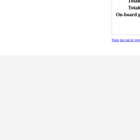
Total
Total
On-board g
Voeg toe om te ver