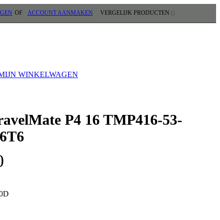
GGEN
ACCOUNT AANMAKEN
VERGELIJK PRODUCTEN
EN
MIJN WINKELWAGEN
ravelMate P4 16 TMP416-53-
6T6
0
0D
te P4 16 TMP416-53-TCO-56T6, Intel Core Ultra 5, 1,3 GHz, 40,6