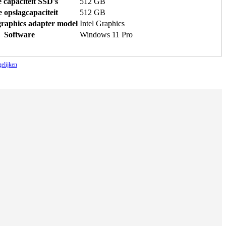
e capaciteit SSD's
512 GB
e opslagcapaciteit
512 GB
raphics adapter model
Intel Graphics
Software
Windows 11 Pro
gelijken