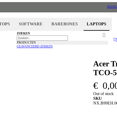
INLO
TOPS
SOFTWARE
BAREBONES
LAPTOPS
ZOEK
ZOEKEN
ZOEKEN
PRODUCTEN
GEAVANCEERD ZOEKEN
Acer T
TCO-5
€ 0,0
Out of stock
SKU
NX.B99EH.0
Acer TravelMa