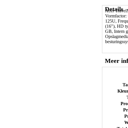
cm (16"), 192
Details
Acer Travel
Vormfactor: 
125U, Frequ
(16"), HD t
GB, Intern 
Opslagmedia:
besturingss
Meer in
Ta
Kleur
Pro
Pr
P
W