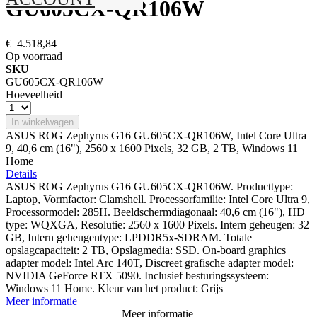
GU605CX-QR106W
€ 4.518,84
Op voorraad
SKU
GU605CX-QR106W
Hoeveelheid
In winkelwagen
ASUS ROG Zephyrus G16 GU605CX-QR106W, Intel Core Ultra
9, 40,6 cm (16"), 2560 x 1600 Pixels, 32 GB, 2 TB, Windows 11
Home
Details
ASUS ROG Zephyrus G16 GU605CX-QR106W. Producttype:
Laptop, Vormfactor: Clamshell. Processorfamilie: Intel Core Ultra 9,
Processormodel: 285H. Beeldschermdiagonaal: 40,6 cm (16"), HD
type: WQXGA, Resolutie: 2560 x 1600 Pixels. Intern geheugen: 32
GB, Intern geheugentype: LPDDR5x-SDRAM. Totale
opslagcapaciteit: 2 TB, Opslagmedia: SSD. On-board graphics
adapter model: Intel Arc 140T, Discreet grafische adapter model:
NVIDIA GeForce RTX 5090. Inclusief besturingssysteem:
Windows 11 Home. Kleur van het product: Grijs
Meer informatie
Meer informatie