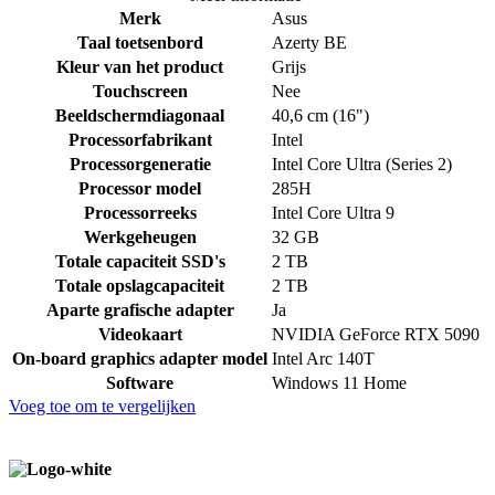
Merk
Asus
Taal toetsenbord
Azerty BE
Kleur van het product
Grijs
Touchscreen
Nee
Beeldschermdiagonaal
40,6 cm (16")
Processorfabrikant
Intel
Processorgeneratie
Intel Core Ultra (Series 2)
Processor model
285H
Processorreeks
Intel Core Ultra 9
Werkgeheugen
32 GB
Totale capaciteit SSD's
2 TB
Totale opslagcapaciteit
2 TB
Aparte grafische adapter
Ja
Videokaart
NVIDIA GeForce RTX 5090
On-board graphics adapter model
Intel Arc 140T
Software
Windows 11 Home
Voeg toe om te vergelijken