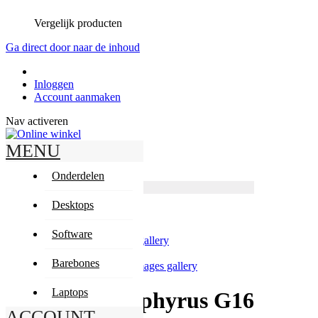
Vergelijk producten
Ga direct door naar de inhoud
Inloggen
Account aanmaken
Nav activeren
MENU
Zoeken
Zoeken
Onderdelen
Producten
Geavanceerd zoeken
Desktops
Zoeken
Mijn winkelwagen
Software
Skip to the end of the images gallery
Barebones
Skip to the beginning of the images gallery
Laptops
Asus ROG Zephyrus G16
ACCOUNT