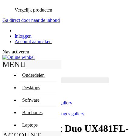
Vergelijk producten
Ga direct door naar de inhoud
Inloggen
Account aanmaken
Nav activeren
MENU
Zoeken
Zoeken
Onderdelen
Producten
Geavanceerd zoeken
Desktops
Zoeken
Mijn winkelwagen
Software
Skip to the end of the images gallery
Barebones
Skip to the beginning of the images gallery
Laptops
Asus ZenBook Duo UX481FL-
ACCOUNT