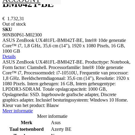
BM042T-BE
€ 1.732,31
Out of stock
SKU
90NB0P61-M02300
ASUS ZenBook UX481FL-BM042T-BE, Intel® 10de generatie
Core™ i7, 1,8 GHz, 35,6 cm (14"), 1920 x 1080 Pixels, 16 GB,
1000 GB
Details
ASUS ZenBook UX481FL-BM042T-BE. Producttype: Notebook,
Form factor: Clamshell. Processorfamilie: Intel® 10de generatie
Core™ i7, Processormodel: i7-10510U, Frequentie van processor:
1,8 GHz. Beeldschermdiagonaal: 35,6 cm (14"), Resolutie: 1920 x
1080 Pixels. Intern geheugen: 16 GB, Intern geheugentype:
LPDDR3-SDRAM. Totale opslagcapaciteit: 1000 GB,
Opslagmedia: SSD. Ingebouwde grafische adapter, Discrete
graphics adapter. Inclusief besturingssysteem: Windows 10 Home.
Kleur van het product: Blauw
Meer informatie
Meer informatie
Merk
Asus
Taal toetsenbord
Azerty BE