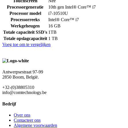
Touchscreen
Nee
Processorgeneratie
10th gen Intel® Core™ i7
Processor model
i7-10510U
Processorreeks
Intel® Core™ i7
Werkgeheugen
16 GB
Totale capaciteit SSD's
1TB
Totale opslagcapaciteit
1 TB
Voeg toe om te vergelijken
Antwerpsestraat 97-99
2850 Boom, België.
+32-(0)38805310
info@comtechnology.be
Bedrijf
Over ons
Contacteer ons
Algemene voorwaarden