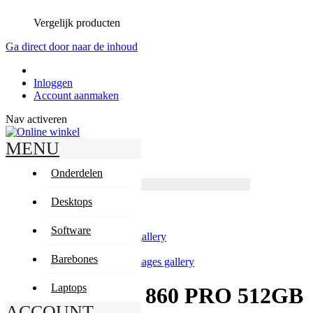
Vergelijk producten
Ga direct door naar de inhoud
Inloggen
Account aanmaken
Nav activeren
MENU
Zoeken
Zoeken
Onderdelen
Producten
Geavanceerd zoeken
Desktops
Zoeken
Mijn winkelwagen
Software
Skip to the end of the images gallery
Barebones
Skip to the beginning of the images gallery
Laptops
Samsung SSD 860 PRO 512GB
ACCOUNT