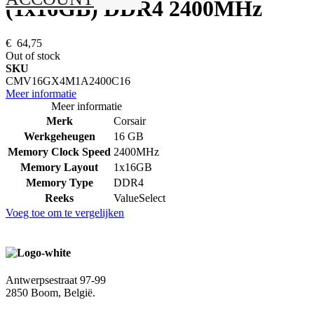
(1x16GB) DDR4 2400MHz
€ 64,75
Out of stock
SKU
CMV16GX4M1A2400C16
Meer informatie
Meer informatie
Merk
Corsair
Werkgeheugen
16 GB
Memory Clock Speed
2400MHz
Memory Layout
1x16GB
Memory Type
DDR4
Reeks
ValueSelect
Voeg toe om te vergelijken
Antwerpsestraat 97-99
2850 Boom, België.