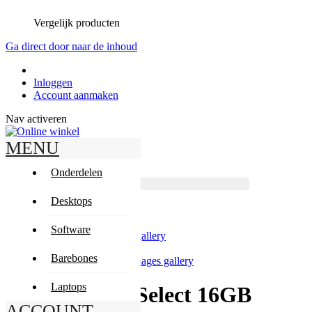
Vergelijk producten
Ga direct door naar de inhoud
Inloggen
Account aanmaken
Nav activeren
MENU
Zoeken
Zoeken
Onderdelen
Producten
Geavanceerd zoeken
Desktops
Zoeken
Mijn winkelwagen
Software
Skip to the end of the images gallery
Barebones
Skip to the beginning of the images gallery
Laptops
Corsair ValueSelect 16GB
ACCOUNT