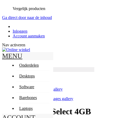
Vergelijk producten
Ga direct door naar de inhoud
Inloggen
Account aanmaken
Nav activeren
MENU
Zoeken
Zoeken
Onderdelen
Producten
Geavanceerd zoeken
Desktops
Zoeken
Mijn winkelwagen
Software
Skip to the end of the images gallery
Barebones
Skip to the beginning of the images gallery
Laptops
Corsair ValueSelect 4GB
ACCOUNT