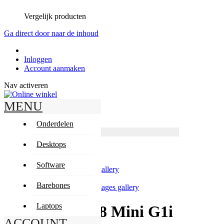
Vergelijk producten
Ga direct door naar de inhoud
Inloggen
Account aanmaken
Nav activeren
MENU
Zoeken
Zoeken
Onderdelen
Producten
Geavanceerd zoeken
Desktops
Zoeken
Mijn winkelwagen
Software
Skip to the end of the images gallery
Barebones
Skip to the beginning of the images gallery
Laptops
HP EliteDesk 8 Mini G1i
ACCOUNT