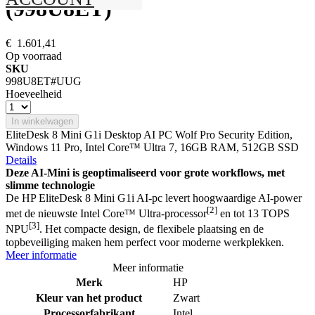
(998U8ET)
€ 1.601,41
Op voorraad
SKU
998U8ET#UUG
Hoeveelheid
In winkelwagen
EliteDesk 8 Mini G1i Desktop AI PC Wolf Pro Security Edition,
Windows 11 Pro, Intel Core™ Ultra 7, 16GB RAM, 512GB SSD
Details
Deze AI-Mini is geoptimaliseerd voor grote workflows, met
slimme technologie
De HP EliteDesk 8 Mini G1i AI-pc levert hoogwaardige AI-power
[2]
met de nieuwste Intel Core™ Ultra-processor
en tot 13 TOPS
[3]
NPU
. Het compacte design, de flexibele plaatsing en de
topbeveiliging maken hem perfect voor moderne werkplekken.
Meer informatie
Meer informatie
Merk
HP
Kleur van het product
Zwart
Processorfabrikant
Intel