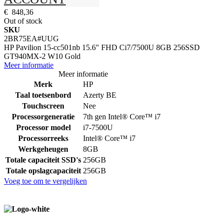
€ 848,36
Out of stock
SKU
2BR75EA#UUG
HP Pavilion 15-cc501nb 15.6" FHD Ci7/7500U 8GB 256SSD
GT940MX-2 W10 Gold
Meer informatie
Meer informatie
Merk
HP
Taal toetsenbord
Azerty BE
Touchscreen
Nee
Processorgeneratie
7th gen Intel® Core™ i7
Processor model
i7-7500U
Processorreeks
Intel® Core™ i7
Werkgeheugen
8GB
Totale capaciteit SSD's
256GB
Totale opslagcapaciteit
256GB
Voeg toe om te vergelijken