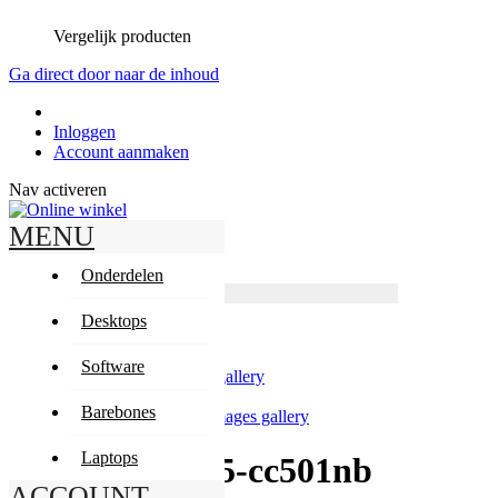
Vergelijk producten
Ga direct door naar de inhoud
Inloggen
Account aanmaken
Nav activeren
MENU
Zoeken
Zoeken
Onderdelen
Producten
Geavanceerd zoeken
Desktops
Zoeken
Mijn winkelwagen
Software
Skip to the end of the images gallery
Barebones
Skip to the beginning of the images gallery
Laptops
HP Pavilion 15-cc501nb
ACCOUNT