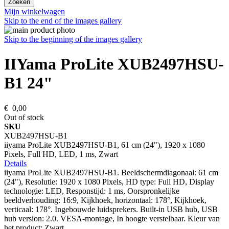
Zoeken
Mijn winkelwagen
Skip to the end of the images gallery
Skip to the beginning of the images gallery
IIYama ProLite XUB2497HSU-
B1 24"
€ 0,00
Out of stock
SKU
XUB2497HSU-B1
iiyama ProLite XUB2497HSU-B1, 61 cm (24"), 1920 x 1080
Pixels, Full HD, LED, 1 ms, Zwart
Details
iiyama ProLite XUB2497HSU-B1. Beeldschermdiagonaal: 61 cm
(24"), Resolutie: 1920 x 1080 Pixels, HD type: Full HD, Display
technologie: LED, Responstijd: 1 ms, Oorspronkelijke
beeldverhouding: 16:9, Kijkhoek, horizontaal: 178°, Kijkhoek,
verticaal: 178°. Ingebouwde luidsprekers. Built-in USB hub, USB
hub version: 2.0. VESA-montage, In hoogte verstelbaar. Kleur van
het product: Zwart