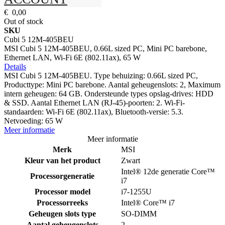
€ 0,00
Out of stock
SKU
Cubi 5 12M-405BEU
MSI Cubi 5 12M-405BEU, 0.66L sized PC, Mini PC barebone,
Ethernet LAN, Wi-Fi 6E (802.11ax), 65 W
Details
MSI Cubi 5 12M-405BEU. Type behuizing: 0.66L sized PC,
Producttype: Mini PC barebone. Aantal geheugenslots: 2, Maximum
intern geheugen: 64 GB. Ondersteunde types opslag-drives: HDD
& SSD. Aantal Ethernet LAN (RJ-45)-poorten: 2. Wi-Fi-
standaarden: Wi-Fi 6E (802.11ax), Bluetooth-versie: 5.3.
Netvoeding: 65 W
Meer informatie
Meer informatie
Merk
MSI
Kleur van het product
Zwart
Intel® 12de generatie Core™
Processorgeneratie
i7
Processor model
i7-1255U
Processorreeks
Intel® Core™ i7
Geheugen slots type
SO-DIMM
Aantal geheugenslots
2