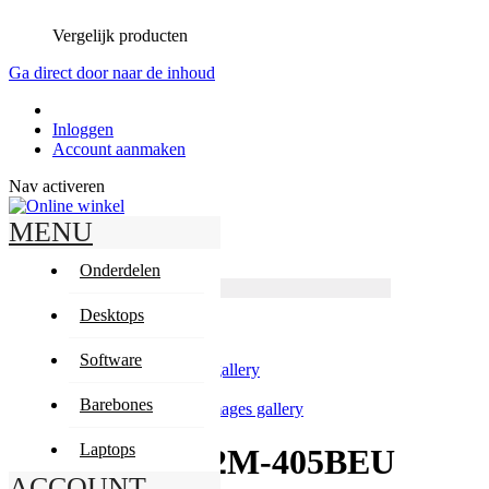
Vergelijk producten
Ga direct door naar de inhoud
Inloggen
Account aanmaken
Nav activeren
MENU
Zoeken
Zoeken
Onderdelen
Producten
Geavanceerd zoeken
Desktops
Zoeken
Mijn winkelwagen
Software
Skip to the end of the images gallery
Barebones
Skip to the beginning of the images gallery
Laptops
MSI Cubi 5 12M-405BEU
ACCOUNT