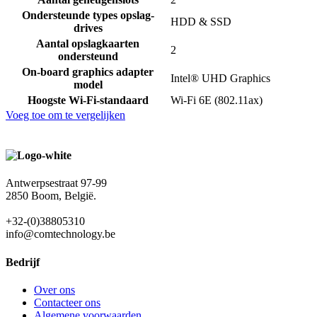
Ondersteunde types opslag-
HDD & SSD
drives
Aantal opslagkaarten
2
ondersteund
On-board graphics adapter
Intel® UHD Graphics
model
Hoogste Wi-Fi-standaard
Wi-Fi 6E (802.11ax)
Voeg toe om te vergelijken
Antwerpsestraat 97-99
2850 Boom, België.
+32-(0)38805310
info@comtechnology.be
Bedrijf
Over ons
Contacteer ons
Algemene voorwaarden