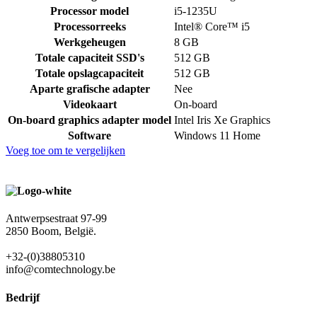
Processor model
i5-1235U
Processorreeks
Intel® Core™ i5
Werkgeheugen
8 GB
Totale capaciteit SSD's
512 GB
Totale opslagcapaciteit
512 GB
Aparte grafische adapter
Nee
Videokaart
On-board
On-board graphics adapter model
Intel Iris Xe Graphics
Software
Windows 11 Home
Voeg toe om te vergelijken
Antwerpsestraat 97-99
2850 Boom, België.
+32-(0)38805310
info@comtechnology.be
Bedrijf