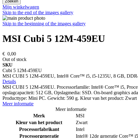
Zoeken
Mijn winkelwagen
Skip to the end of the images gallery
Skip to the beginning of the images gallery
MSI Cubi 5 12M-459EU
€ 0,00
Out of stock
SKU
Cubi 5 12M-459EU
MSI CUBI 5 12M-459EU, Intel® Core™ i5, i5-1235U, 8 GB, D
Details
MSI CUBI 5 12M-459EU. Processorfamilie: Intel® Core™ i5, Proce
opslagcapaciteit: 512 GB, Opslagmedia: SSD. On-board graphics adap
Producttype: Mini PC. Gewicht: 590 g. Kleur van het product: Zwart
Meer informatie
Meer informatie
Merk
MSI
Kleur van het product
Zwart
Processorfabrikant
Intel
Processorgeneratie
Intel® 12de generatie Core™ i